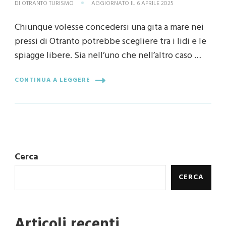
DI
OTRANTO TURISMO
AGGIORNATO IL
6 APRILE 2025
Chiunque volesse concedersi una gita a mare nei
pressi di Otranto potrebbe scegliere tra i lidi e le
spiagge libere. Sia nell’uno che nell’altro caso …
CONTINUA A LEGGERE
Cerca
CERCA
Articoli recenti