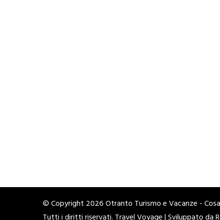
© Copyright 2026
Otranto Turismo e Vacanze - Cosa 
Tutti i diritti riservati. Travel Voyage | Sviluppato da
R