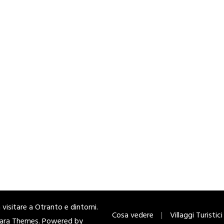
visitare a Otranto e dintorni
.
Cosa vedere
Villaggi Turistici
ara Themes
. Powered by