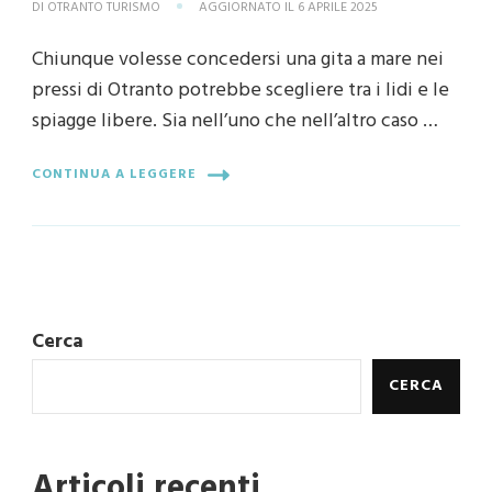
DI
OTRANTO TURISMO
AGGIORNATO IL
6 APRILE 2025
Chiunque volesse concedersi una gita a mare nei
pressi di Otranto potrebbe scegliere tra i lidi e le
spiagge libere. Sia nell’uno che nell’altro caso …
CONTINUA A LEGGERE
Cerca
CERCA
Articoli recenti