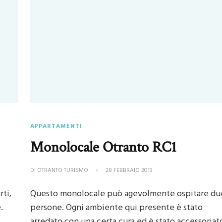
APPARTAMENTI
Monolocale Otranto RC1
DI
OTRANTO TURISMO
28 FEBBRAIO 2019
rti,
Questo monolocale può agevolmente ospitare du
.
persone. Ogni ambiente qui presente è stato
arredato con una certa cura ed è stato accessoriat